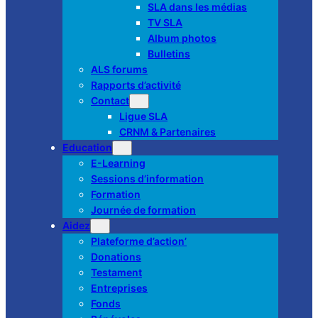
SLA dans les médias
TV SLA
Album photos
Bulletins
ALS forums
Rapports d’activité
Contact
Ligue SLA
CRNM & Partenaires
Education
E-Learning
Sessions d’information
Formation
Journée de formation
Aidez
Plateforme d’action’
Donations
Testament
Entreprises
Fonds