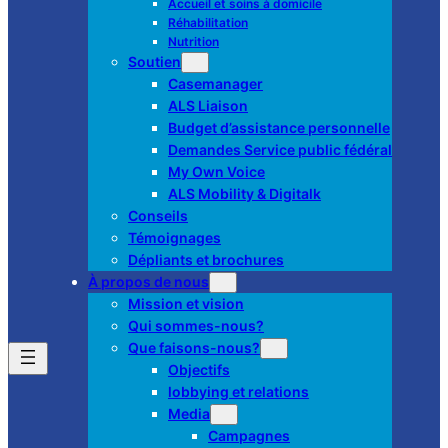
Accueil et soins à domicile
Réhabilitation
Nutrition
Soutien
Casemanager
ALS Liaison
Budget d’assistance personnelle
Demandes Service public fédéral
My Own Voice
ALS Mobility & Digitalk
Conseils
Témoignages
Dépliants et brochures
À propos de nous
Mission et vision
Qui sommes-nous?
Que faisons-nous?
Objectifs
lobbying et relations
Media
Campagnes