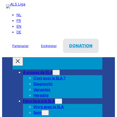
NL
FR
EN
DE
DONATION
Partenariat
Enrégistrer
À propos de SLA
C’est quoi la SLA ?
Diagnostic
Variantes
Hérédité
Faire face à la SLA
Vivre avec la SLA
Soin