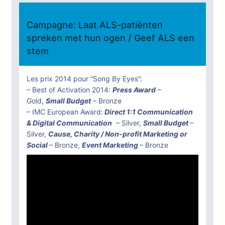
Campagne: Laat ALS-patiënten
spreken met hun ogen / Geef ALS een
stem
Les prix 2014 pour “Song By Eyes”:
– Best of Activation 2014:
Press Award
–
Gold,
Small Budget
– Bronze
– IMC European Award:
Direct 1:1 Communication
& Digital Communication
– Silver,
Small Budget
–
Silver,
Cause, Charity / Non-profit Marketing or
Social
– Bronze,
Event Marketing
– Bronze