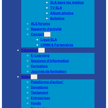
SLA dans les médias
TV SLA
Album photos
Bulletins
ALS forums
Rapports d’activité
Contact
Ligue SLA
CRNM & Partenaires
Education
E-Learning
Sessions d’information
Formation
Journée de formation
Aidez
Plateforme d’action’
Donations
Testament
Entreprises
Fonds