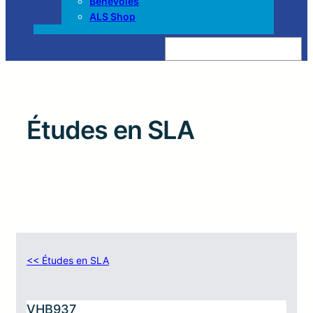
Bénévoles
ALS Shop
Z
o
e
k
e
n
Études en SLA
<< Études en SLA
VHB937