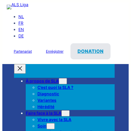
NL
FR
EN
DE
DONATION
Partenariat
Enrégistrer
À propos de SLA
C’est quoi la SLA ?
Diagnostic
Variantes
Hérédité
Faire face à la SLA
Vivre avec la SLA
Soin