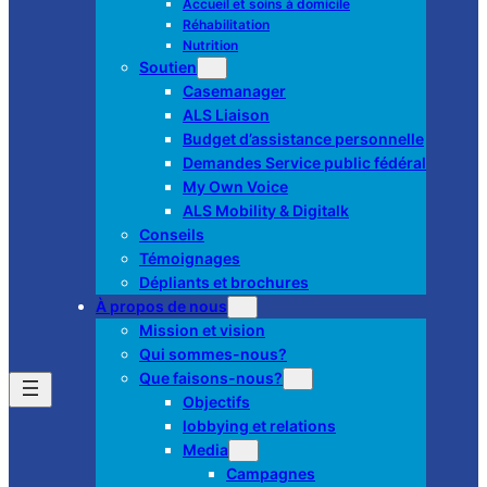
Accueil et soins à domicile
Réhabilitation
Nutrition
Soutien
Casemanager
ALS Liaison
Budget d’assistance personnelle
Demandes Service public fédéral
My Own Voice
ALS Mobility & Digitalk
Conseils
Témoignages
Dépliants et brochures
À propos de nous
Mission et vision
Qui sommes-nous?
Que faisons-nous?
Objectifs
lobbying et relations
Media
Campagnes