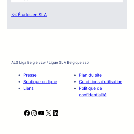
<< Études en SLA
ALS Liga België vzw / Ligue SLA Belgique asbl
Presse
Plan du site
Boutique en ligne
Conditions d’utilisation
Liens
Politique de
confidentialité
F
I
Y
X
L
a
n
o
i
c
s
u
n
e
t
T
k