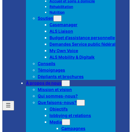
Accueil et soins à domicile
Réhabilitation
Nutrition
Soutien
Casemanager
ALS Liaison
Budget d’assistance personnelle
Demandes Service public fédéral
My Own Voice
ALS Mobility & Digitalk
Conseils
Témoignages
Dépliants et brochures
À propos de nous
Mission et vision
Qui sommes-nous?
Que faisons-nous?
Objectifs
lobbying et relations
Media
Campagnes