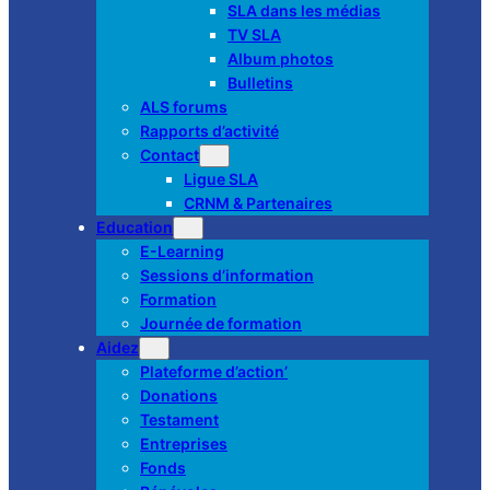
SLA dans les médias
TV SLA
Album photos
Bulletins
ALS forums
Rapports d’activité
Contact
Ligue SLA
CRNM & Partenaires
Education
E-Learning
Sessions d’information
Formation
Journée de formation
Aidez
Plateforme d’action’
Donations
Testament
Entreprises
Fonds