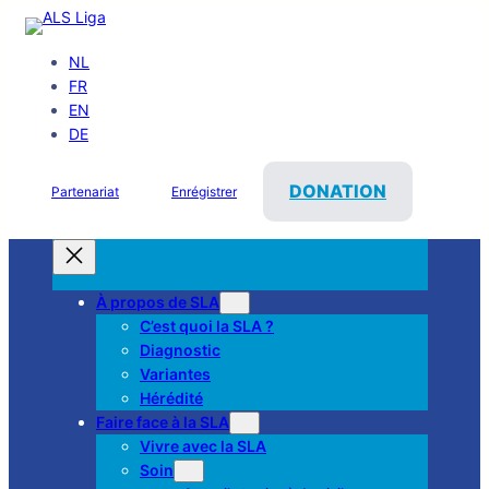
NL
FR
EN
DE
DONATION
Partenariat
Enrégistrer
À propos de SLA
C’est quoi la SLA ?
Diagnostic
Variantes
Hérédité
Faire face à la SLA
Vivre avec la SLA
Soin