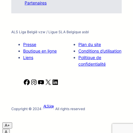
Partenaires
ALS Liga België vzw / Ligue SLA Belgique asbl
Presse
Plan du site
Boutique en ligne
Conditions d’utilisation
Liens
Politique de
confidentialité
F
I
Y
X
L
a
n
o
i
c
s
u
n
e
t
T
k
ALS Liga
b
a
u
e
Copyright © 2024 ·
· All rights reserved
o
g
b
d
o
r
e
I
A+
k
a
n
A