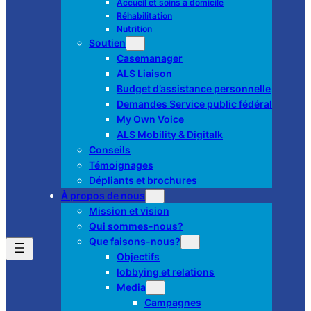
Accueil et soins à domicile
Réhabilitation
Nutrition
Soutien
Casemanager
ALS Liaison
Budget d’assistance personnelle
Demandes Service public fédéral
My Own Voice
ALS Mobility & Digitalk
Conseils
Témoignages
Dépliants et brochures
À propos de nous
Mission et vision
Qui sommes-nous?
Que faisons-nous?
Objectifs
lobbying et relations
Media
Campagnes