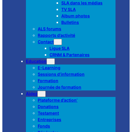
SLA dans les médias
TV SLA
Album photos
Bulletins
ALS forums
Rapports d’activité
Contact
Ligue SLA
CRNM & Partenaires
Education
E-Learning
Sessions d’information
Formation
Journée de formation
Aidez
Plateforme d’action’
Donations
Testament
Entreprises
Fonds