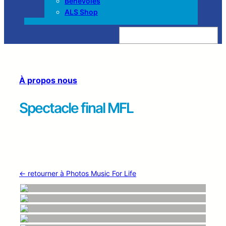
Bénévoles
ALS Shop
Z
o
e
k
e
n
À propos nous
Spectacle final MFL
← retourner à Photos Music For Life