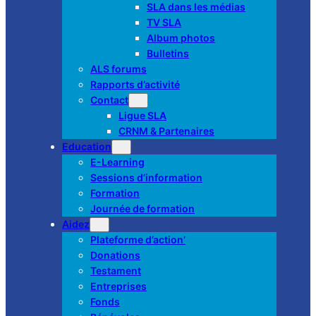
SLA dans les médias
TV SLA
Album photos
Bulletins
ALS forums
Rapports d’activité
Contact
Ligue SLA
CRNM & Partenaires
Education
E-Learning
Sessions d’information
Formation
Journée de formation
Aidez
Plateforme d’action’
Donations
Testament
Entreprises
Fonds