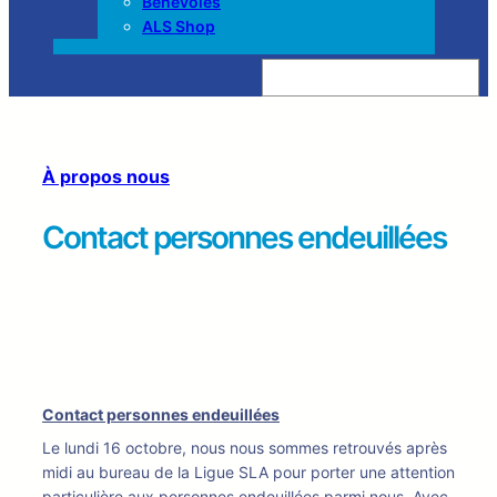
Bénévoles
ALS Shop
Z
o
e
k
e
n
À propos nous
Contact personnes endeuillées
Contact personnes endeuillées
Le lundi 16 octobre, nous nous sommes retrouvés après
midi au bureau de la Ligue SLA pour porter une attention
particulière aux personnes endeuillées parmi nous. Avec