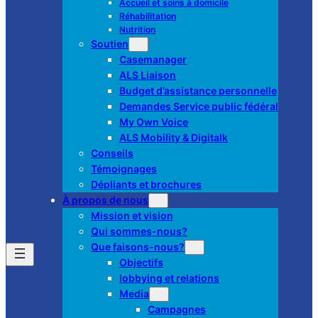
Accueil et soins à domicile
Réhabilitation
Nutrition
Soutien
Casemanager
ALS Liaison
Budget d’assistance personnelle
Demandes Service public fédéral
My Own Voice
ALS Mobility & Digitalk
Conseils
Témoignages
Dépliants et brochures
À propos de nous
Mission et vision
Qui sommes-nous?
Que faisons-nous?
Objectifs
lobbying et relations
Media
Campagnes