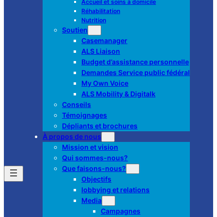
Accueil et soins à domicile
Réhabilitation
Nutrition
Soutien
Casemanager
ALS Liaison
Budget d’assistance personnelle
Demandes Service public fédéral
My Own Voice
ALS Mobility & Digitalk
Conseils
Témoignages
Dépliants et brochures
À propos de nous
Mission et vision
Qui sommes-nous?
Que faisons-nous?
Objectifs
lobbying et relations
Media
Campagnes