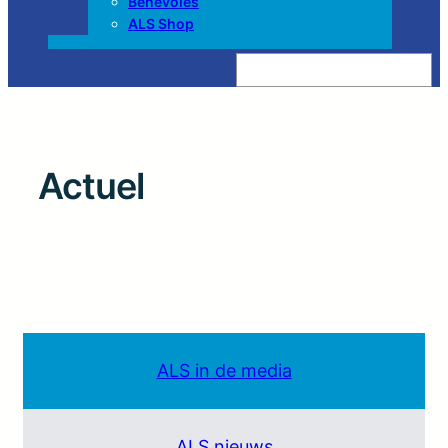
Bénévoles
ALS Shop
Z
o
e
k
e
n
Actuel
ALS in de media
ALS nieuws