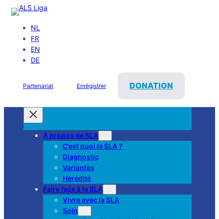
NL
FR
EN
DE
DONATION
Partenariat
Enrégistrer
À propos de SLA
C’est quoi la SLA ?
Diagnostic
Variantes
Hérédité
Faire face à la SLA
Vivre avec la SLA
Soin