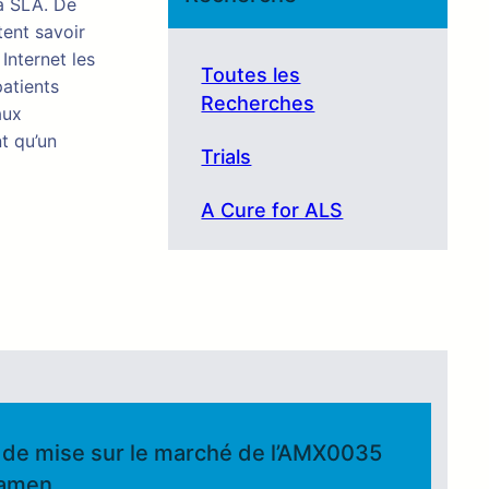
la SLA. De
tent savoir
Internet les
Toutes les
patients
Recherches
aux
t qu’un
Trials
A Cure for ALS
n de mise sur le marché de l’AMX0035
xamen