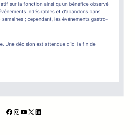
atif sur la fonction ainsi qu’un bénéfice observé
d’événements indésirables et d’abandons dans
 semaines ; cependant, les événements gastro-
 Une décision est attendue d’ici la fin de
F
I
Y
X
L
a
n
o
i
c
s
u
n
e
t
T
k