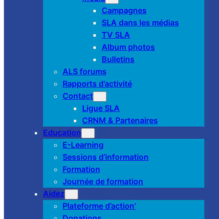
Campagnes
SLA dans les médias
TV SLA
Album photos
Bulletins
ALS forums
Rapports d’activité
Contact
Ligue SLA
CRNM & Partenaires
Education
E-Learning
Sessions d’information
Formation
Journée de formation
Aidez
Plateforme d’action’
Donations