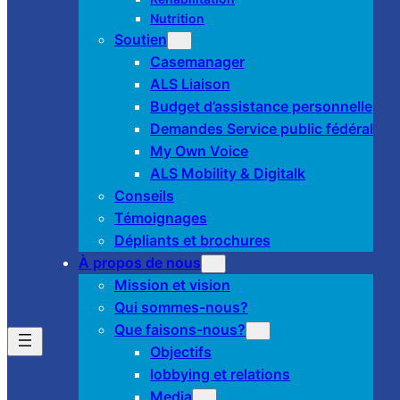
Nutrition
Soutien
Casemanager
ALS Liaison
Budget d’assistance personnelle
Demandes Service public fédéral
My Own Voice
ALS Mobility & Digitalk
Conseils
Témoignages
Dépliants et brochures
À propos de nous
Mission et vision
Qui sommes-nous?
Que faisons-nous?
Objectifs
lobbying et relations
Media