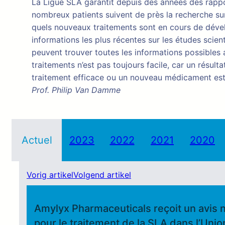
La Ligue SLA garantit depuis des années des rappor
nombreux patients suivent de près la recherche sur
quels nouveaux traitements sont en cours de dévelo
informations les plus récentes sur les études scien
peuvent trouver toutes les informations possible
traitements n’est pas toujours facile, car un résul
traitement efficace ou un nouveau médicament est
Prof. Philip Van Damme
Actuel
2023
2022
2021
2020
Vorig artikel
Volgend artikel
Amylyx Pharmaceuticals reçoit un avis 
pour le traitement de la SLA dans l’Uni