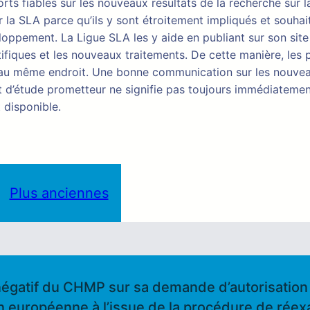
ts fiables sur les nouveaux résultats de la recherche sur 
 la SLA parce qu’ils y sont étroitement impliqués et souhai
ppement. La Ligue SLA les y aide en publiant sur son site 
tifiques et les nouveaux traitements. De cette manière, les 
s au même endroit. Une bonne communication sur les nouve
tat d’étude prometteur ne signifie pas toujours immédiatemen
 disponible.
Plus anciennes
négatif du CHMP sur sa demande d’autorisatio
on européenne à l’issue de la procédure de rée