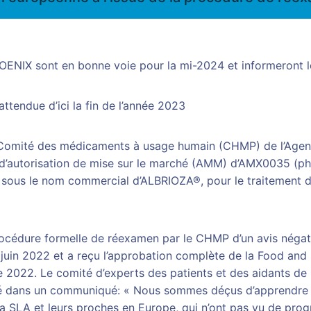
HOENIX sont en bonne voie pour la mi-2024 et informeront 
ttendue d’ici la fin de l’année 2023
e Comité des médicaments à usage humain (CHMP) de l’Ag
de d’autorisation de mise sur le marché (AMM) d’AMX0035 (p
 sous le nom commercial d’ALBRIOZA®, pour le traitement d
procédure formelle de réexamen par le CHMP d’un avis négat
uin 2022 et a reçu l’approbation complète de la Food and 
022. Le comité d’experts des patients et des aidants de l
é dans un communiqué: « Nous sommes déçus d’apprendre ce r
a SLA et leurs proches en Europe, qui n’ont pas vu de pro