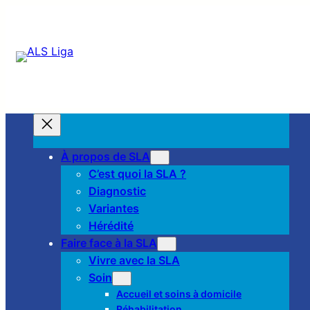
À propos de SLA
C’est quoi la SLA ?
Diagnostic
Variantes
Hérédité
Faire face à la SLA
Vivre avec la SLA
Soin
Accueil et soins à domicile
Réhabilitation