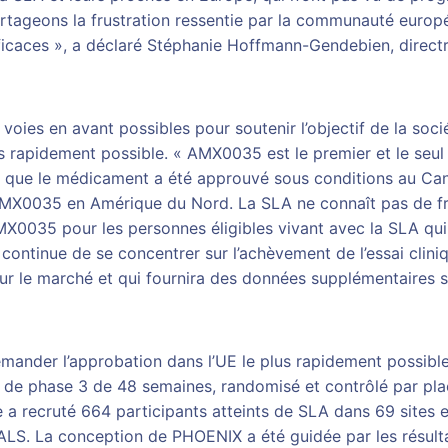
rtageons la frustration ressentie par la communauté europé
fficaces », a déclaré Stéphanie Hoffmann-Gendebien, direc
voies en avant possibles pour soutenir l’objectif de la soc
s rapidement possible. « AMX0035 est le premier et le seul 
is que le médicament a été approuvé sous conditions au Ca
 AMX0035 en Amérique du Nord. La SLA ne connaît pas de f
AMX0035 pour les personnes éligibles vivant avec la SLA qui
ontinue de se concentrer sur l’achèvement de l’essai clin
r le marché et qui fournira des données supplémentaires sur 
ander l’approbation dans l’UE le plus rapidement possible.
de phase 3 de 48 semaines, randomisé et contrôlé par placeb
 a recruté 664 participants atteints de SLA dans 69 sites 
. La conception de PHOENIX a été guidée par les résultat