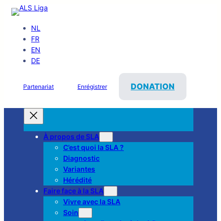
NL
FR
EN
DE
DONATION
Partenariat
Enrégistrer
À propos de SLA
C’est quoi la SLA ?
Diagnostic
Variantes
Hérédité
Faire face à la SLA
Vivre avec la SLA
Soin