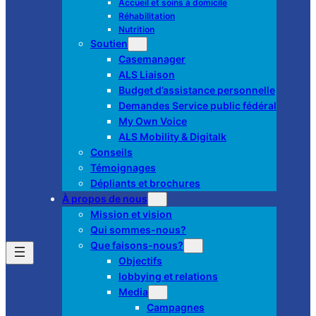
Accueil et soins à domicile
Réhabilitation
Nutrition
Soutien
Casemanager
ALS Liaison
Budget d’assistance personnelle
Demandes Service public fédéral
My Own Voice
ALS Mobility & Digitalk
Conseils
Témoignages
Dépliants et brochures
À propos de nous
Mission et vision
Qui sommes-nous?
Que faisons-nous?
Objectifs
lobbying et relations
Media
Campagnes