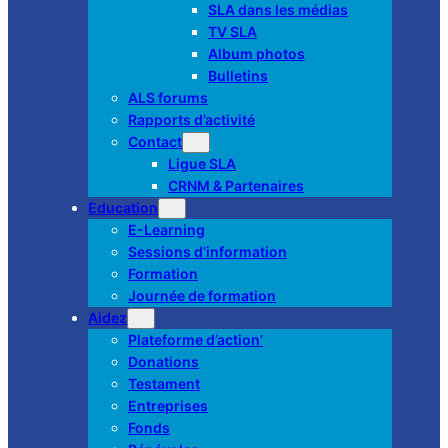
SLA dans les médias
TV SLA
Album photos
Bulletins
ALS forums
Rapports d’activité
Contact
Ligue SLA
CRNM & Partenaires
Education
E-Learning
Sessions d’information
Formation
Journée de formation
Aidez
Plateforme d’action’
Donations
Testament
Entreprises
Fonds