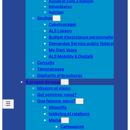
Accueil et soins à domicile
Réhabilitation
Nutrition
Soutien
Casemanager
ALS Liaison
Budget d’assistance personnelle
Demandes Service public fédéral
My Own Voice
ALS Mobility & Digitalk
Conseils
Témoignages
Dépliants et brochures
À propos de nous
Mission et vision
Qui sommes-nous?
Que faisons-nous?
Objectifs
lobbying et relations
Media
Campagnes