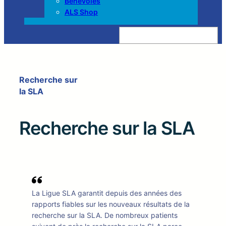
Bénévoles
ALS Shop
Z
o
e
k
e
n
Recherche sur
la SLA
Recherche sur la SLA
La Ligue SLA garantit depuis des années des
rapports fiables sur les nouveaux résultats de la
recherche sur la SLA. De nombreux patients