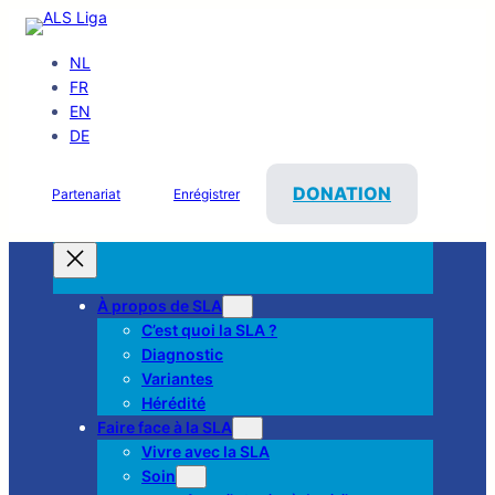
NL
FR
EN
DE
DONATION
Partenariat
Enrégistrer
À propos de SLA
C’est quoi la SLA ?
Diagnostic
Variantes
Hérédité
Faire face à la SLA
Vivre avec la SLA
Soin