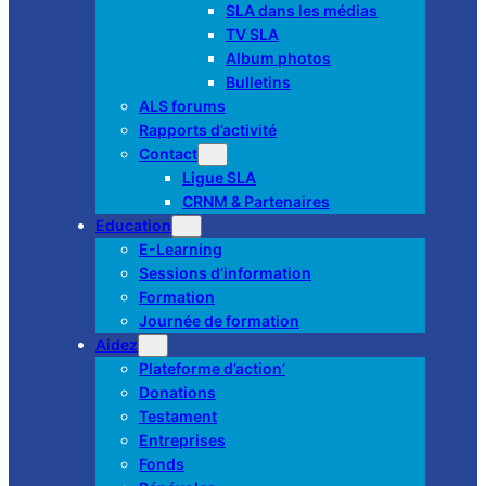
SLA dans les médias
TV SLA
Album photos
Bulletins
ALS forums
Rapports d’activité
Contact
Ligue SLA
CRNM & Partenaires
Education
E-Learning
Sessions d’information
Formation
Journée de formation
Aidez
Plateforme d’action’
Donations
Testament
Entreprises
Fonds