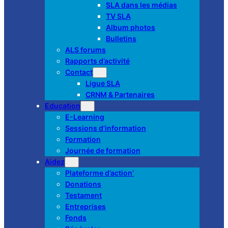
SLA dans les médias
TV SLA
Album photos
Bulletins
ALS forums
Rapports d’activité
Contact
Ligue SLA
CRNM & Partenaires
Education
E-Learning
Sessions d’information
Formation
Journée de formation
Aidez
Plateforme d’action’
Donations
Testament
Entreprises
Fonds