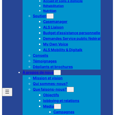
Accueil et soins à domicile
Réhabilitation
Nutrition
Soutien
Casemanager
ALS Liaison
Budget d’assistance personnelle
Demandes Service public fédéral
My Own Voice
ALS Mobility & Digitalk
Conseils
Témoignages
Dépliants et brochures
À propos de nous
Mission et vision
Qui sommes-nous?
Que faisons-nous?
Objectifs
lobbying et relations
Media
Campagnes