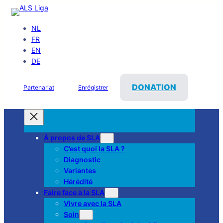
NL
FR
EN
DE
DONATION
Partenariat
Enrégistrer
À propos de SLA
C’est quoi la SLA ?
Diagnostic
Variantes
Hérédité
Faire face à la SLA
Vivre avec la SLA
Soin