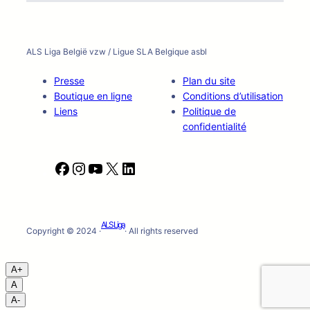
ALS Liga België vzw / Ligue SLA Belgique asbl
Presse
Plan du site
Boutique en ligne
Conditions d’utilisation
Liens
Politique de
confidentialité
F
I
Y
X
L
a
n
o
i
c
s
u
n
e
t
T
k
ALS Liga
b
a
u
e
Copyright © 2024 ·
· All rights reserved
o
g
b
d
o
r
e
I
A+
k
a
n
A
m
A-