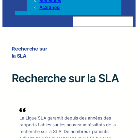
Bénévoles
ALS Shop
Z
o
e
k
e
n
Recherche sur
la SLA
Recherche sur la SLA
La Ligue SLA garantit depuis des années des
rapports fiables sur les nouveaux résultats de la
recherche sur la SLA. De nombreux patients