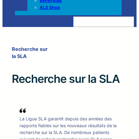
Bénévoles
ALS Shop
Z
o
e
k
e
n
Recherche sur
la SLA
Recherche sur la SLA
La Ligue SLA garantit depuis des années des
rapports fiables sur les nouveaux résultats de la
recherche sur la SLA. De nombreux patients