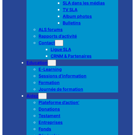
SLA dans les médias
TV SLA
Album photos
Bulletins
ALS forums
Rapports d’activité
Contact
Ligue SLA
CRNM & Partenaires
Education
E-Learning
Sessions d’information
Formation
Journée de formation
Aidez
Plateforme d’action’
Donations
Testament
Entreprises
Fonds