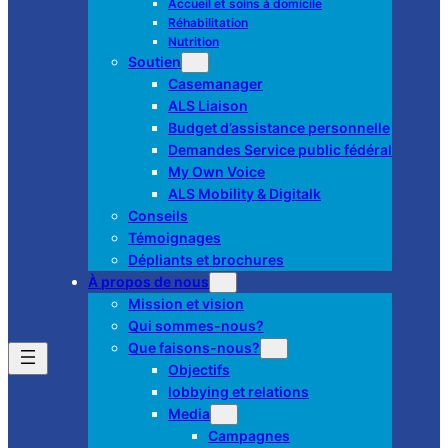
Accueil et soins à domicile
Réhabilitation
Nutrition
Soutien
Casemanager
ALS Liaison
Budget d’assistance personnelle
Demandes Service public fédéral
My Own Voice
ALS Mobility & Digitalk
Conseils
Témoignages
Dépliants et brochures
À propos de nous
Mission et vision
Qui sommes-nous?
Que faisons-nous?
Objectifs
lobbying et relations
Media
Campagnes