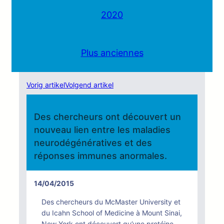
2020
Plus anciennes
Vorig artikel
Volgend artikel
Des chercheurs ont découvert un
nouveau lien entre les maladies
neurodégénératives et des
réponses immunes anormales.
14/04/2015
Des chercheurs du McMaster University et
du Icahn School of Medicine à Mount Sinai,
New York ont découvert qu’une protéine