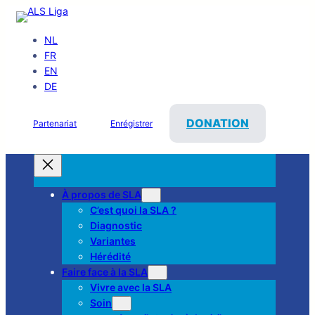
NL
FR
EN
DE
DONATION
Partenariat
Enrégistrer
À propos de SLA
C’est quoi la SLA ?
Diagnostic
Variantes
Hérédité
Faire face à la SLA
Vivre avec la SLA
Soin