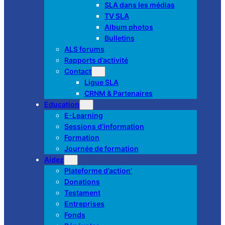
SLA dans les médias
TV SLA
Album photos
Bulletins
ALS forums
Rapports d’activité
Contact
Ligue SLA
CRNM & Partenaires
Education
E-Learning
Sessions d’information
Formation
Journée de formation
Aidez
Plateforme d’action’
Donations
Testament
Entreprises
Fonds