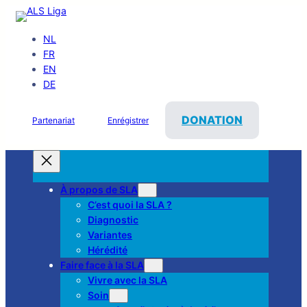
NL
FR
EN
DE
DONATION
Partenariat
Enrégistrer
À propos de SLA
C’est quoi la SLA ?
Diagnostic
Variantes
Hérédité
Faire face à la SLA
Vivre avec la SLA
Soin