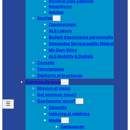
Accueil et soins à domicile
Réhabilitation
Nutrition
Soutien
Casemanager
ALS Liaison
Budget d’assistance personnelle
Demandes Service public fédéral
My Own Voice
ALS Mobility & Digitalk
Conseils
Témoignages
Dépliants et brochures
À propos de nous
Mission et vision
Qui sommes-nous?
Que faisons-nous?
Objectifs
lobbying et relations
Media
Campagnes