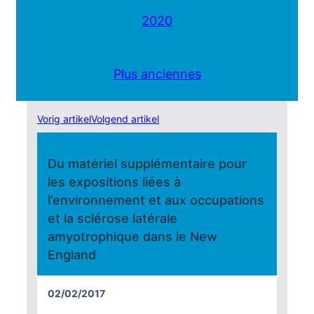
2020
Plus anciennes
Vorig artikel
Volgend artikel
Du matériel supplémentaire pour
les expositions liées à
l’environnement et aux occupations
et la sclérose latérale
amyotrophique dans le New
England
02/02/2017