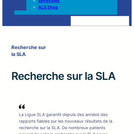
Bénévoles
ALS Shop
Z
o
e
k
e
n
Recherche sur
la SLA
Recherche sur la SLA
La Ligue SLA garantit depuis des années des
rapports fiables sur les nouveaux résultats de la
recherche sur la SLA. De nombreux patients