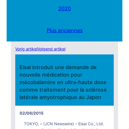
2020
Plus anciennes
Vorig artikel
Volgend artikel
Eisai introduit une demande de
nouvelle médication pour
mécobalamine en ultra-haute dose
comme traitement pour la sclérose
latérale amyotrophique au Japon
02/06/2015
TOKYO, – (JCN Newswire) – Eisai Co., Ltd.