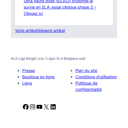
Ultra haute dose (E0302) prolonge la
survie en SLA: essai clinique phase 3 –
Cliquez ici
Vorig artikel
Volgend artikel
ALS Liga België vzw / Ligue SLA Belgique asbl
Presse
Plan du site
Boutique en ligne
Conditions d’utilisation
Liens
Politique de
confidentialité
F
I
Y
X
L
a
n
o
i
c
s
u
n
e
t
T
k