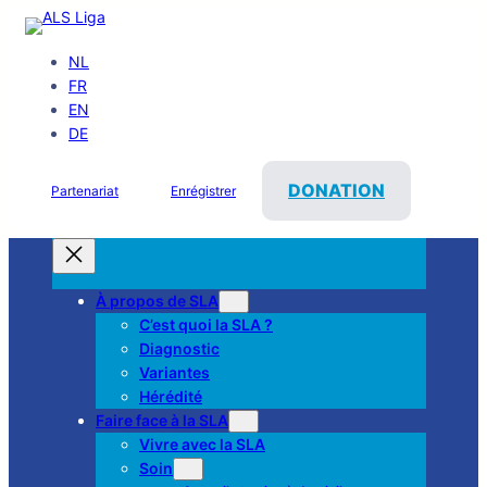
NL
FR
EN
DE
DONATION
Partenariat
Enrégistrer
À propos de SLA
C’est quoi la SLA ?
Diagnostic
Variantes
Hérédité
Faire face à la SLA
Vivre avec la SLA
Soin