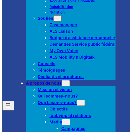
Accueil et soins à domicile
Réhabilitation
Nutrition
Soutien
Casemanager
ALS Liaison
Budget d’assistance personnelle
Demandes Service public fédéral
My Own Voice
ALS Mobility & Digitalk
Conseils
Témoignages
Dépliants et brochures
À propos de nous
Mission et vision
Qui sommes-nous?
Que faisons-nous?
Objectifs
lobbying et relations
Media
Campagnes