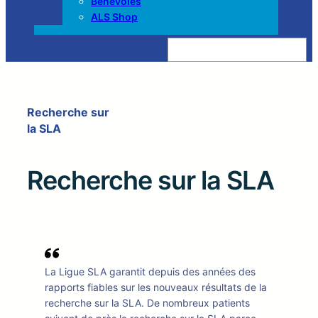
Bénévoles
ALS Shop
Z
o
e
k
e
n
Recherche sur
la SLA
Recherche sur la SLA
La Ligue SLA garantit depuis des années des
rapports fiables sur les nouveaux résultats de la
recherche sur la SLA. De nombreux patients