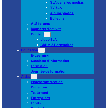
SLA dans les médias
TV SLA
Album photos
Bulletins
ALS forums
Rapports d’activité
Contact
Ligue SLA
CRNM & Partenaires
Education
E-Learning
Sessions d’information
Formation
Journée de formation
Aidez
Plateforme d’action’
Donations
Testament
Entreprises
Fonds