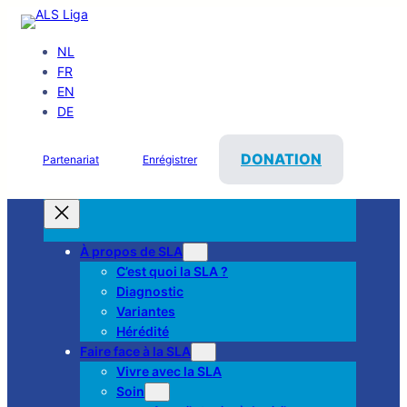
NL
FR
EN
DE
DONATION
Partenariat
Enrégistrer
À propos de SLA
C’est quoi la SLA ?
Diagnostic
Variantes
Hérédité
Faire face à la SLA
Vivre avec la SLA
Soin