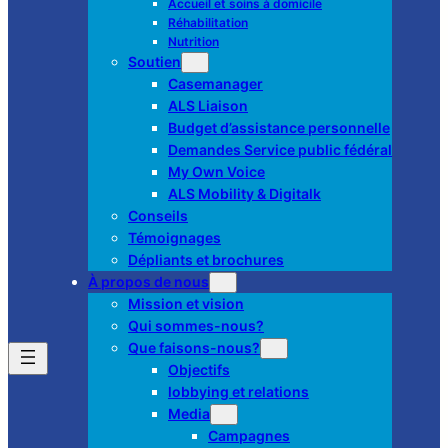
Accueil et soins à domicile
Réhabilitation
Nutrition
Soutien
Casemanager
ALS Liaison
Budget d’assistance personnelle
Demandes Service public fédéral
My Own Voice
ALS Mobility & Digitalk
Conseils
Témoignages
Dépliants et brochures
À propos de nous
Mission et vision
Qui sommes-nous?
Que faisons-nous?
Objectifs
lobbying et relations
Media
Campagnes