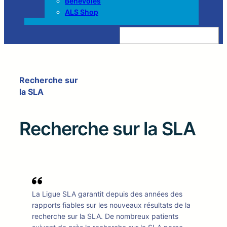
Bénévoles
ALS Shop
Z
o
e
k
e
n
Recherche sur
la SLA
Recherche sur la SLA
La Ligue SLA garantit depuis des années des
rapports fiables sur les nouveaux résultats de la
recherche sur la SLA. De nombreux patients