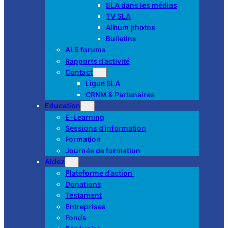
SLA dans les médias
TV SLA
Album photos
Bulletins
ALS forums
Rapports d’activité
Contact
Ligue SLA
CRNM & Partenaires
Education
E-Learning
Sessions d’information
Formation
Journée de formation
Aidez
Plateforme d’action’
Donations
Testament
Entreprises
Fonds