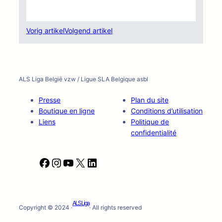
Vorig artikel
Volgend artikel
ALS Liga België vzw / Ligue SLA Belgique asbl
Presse
Plan du site
Boutique en ligne
Conditions d’utilisation
Liens
Politique de
confidentialité
F
I
Y
X
L
a
n
o
i
c
s
u
n
e
t
T
k
ALS Liga
b
a
u
e
Copyright © 2024 ·
· All rights reserved
o
g
b
d