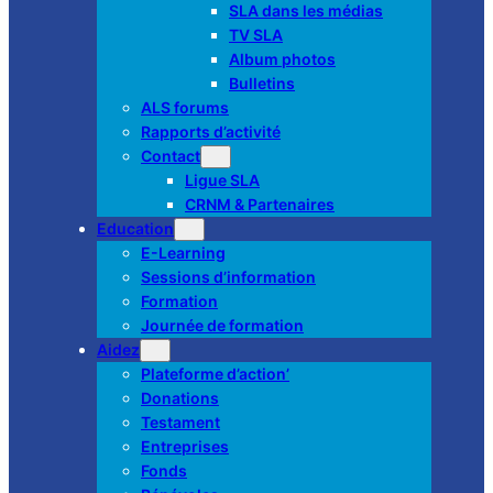
SLA dans les médias
TV SLA
Album photos
Bulletins
ALS forums
Rapports d’activité
Contact
Ligue SLA
CRNM & Partenaires
Education
E-Learning
Sessions d’information
Formation
Journée de formation
Aidez
Plateforme d’action’
Donations
Testament
Entreprises
Fonds