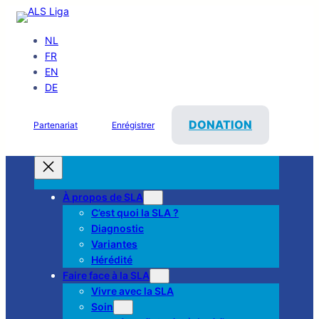
NL
FR
EN
DE
DONATION
Partenariat
Enrégistrer
À propos de SLA
C’est quoi la SLA ?
Diagnostic
Variantes
Hérédité
Faire face à la SLA
Vivre avec la SLA
Soin