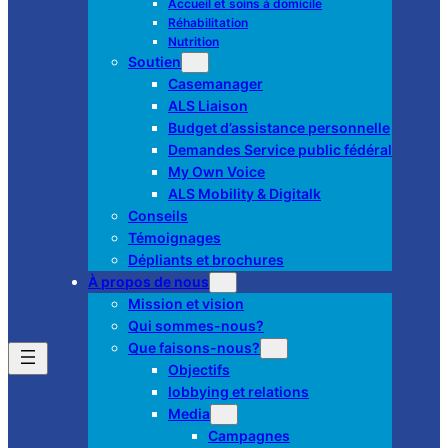
Accueil et soins à domicile
Réhabilitation
Nutrition
Soutien
Casemanager
ALS Liaison
Budget d’assistance personnelle
Demandes Service public fédéral
My Own Voice
ALS Mobility & Digitalk
Conseils
Témoignages
Dépliants et brochures
À propos de nous
Mission et vision
Qui sommes-nous?
Que faisons-nous?
Objectifs
lobbying et relations
Media
Campagnes