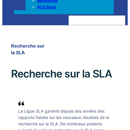
Bénévoles
ALS Shop
Z
o
e
k
e
n
Recherche sur
la SLA
Recherche sur la SLA
La Ligue SLA garantit depuis des années des
rapports fiables sur les nouveaux résultats de la
recherche sur la SLA. De nombreux patients