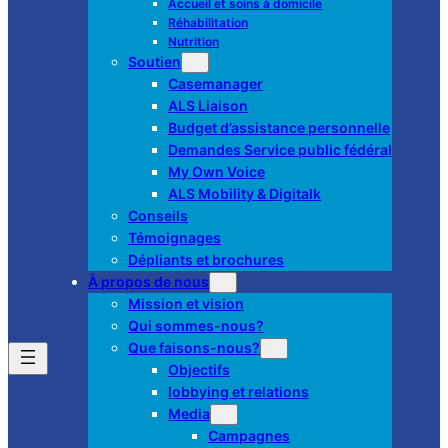
Accueil et soins à domicile
Réhabilitation
Nutrition
Soutien
Casemanager
ALS Liaison
Budget d’assistance personnelle
Demandes Service public fédéral
My Own Voice
ALS Mobility & Digitalk
Conseils
Témoignages
Dépliants et brochures
À propos de nous
Mission et vision
Qui sommes-nous?
Que faisons-nous?
Objectifs
lobbying et relations
Media
Campagnes