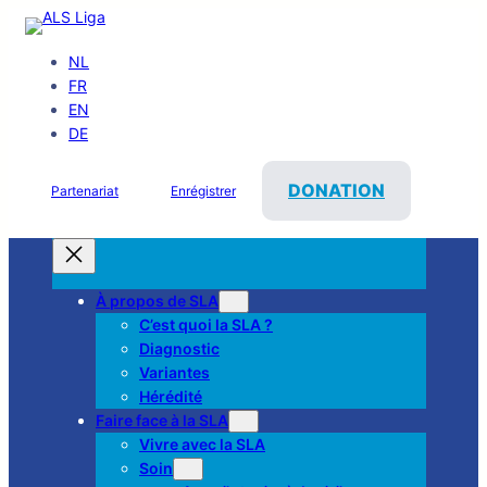
NL
FR
EN
DE
DONATION
Partenariat
Enrégistrer
À propos de SLA
C’est quoi la SLA ?
Diagnostic
Variantes
Hérédité
Faire face à la SLA
Vivre avec la SLA
Soin