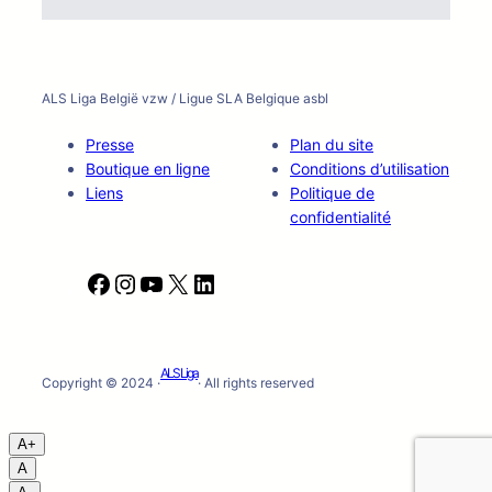
ALS Liga België vzw / Ligue SLA Belgique asbl
Presse
Plan du site
Boutique en ligne
Conditions d’utilisation
Liens
Politique de
confidentialité
F
I
Y
X
L
a
n
o
i
c
s
u
n
e
t
T
k
ALS Liga
b
a
u
e
Copyright © 2024 ·
· All rights reserved
o
g
b
d
o
r
e
I
A+
k
a
n
A
m