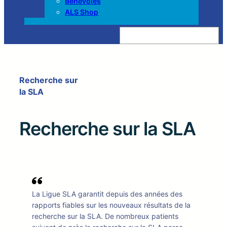
Bénévoles
ALS Shop
Z
o
e
k
e
n
Recherche sur
la SLA
Recherche sur la SLA
La Ligue SLA garantit depuis des années des
rapports fiables sur les nouveaux résultats de la
recherche sur la SLA. De nombreux patients