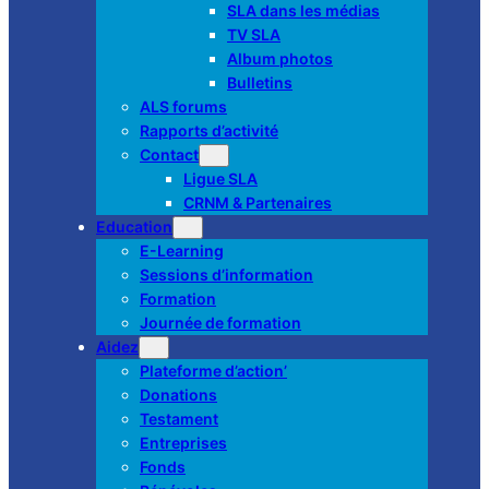
SLA dans les médias
TV SLA
Album photos
Bulletins
ALS forums
Rapports d’activité
Contact
Ligue SLA
CRNM & Partenaires
Education
E-Learning
Sessions d’information
Formation
Journée de formation
Aidez
Plateforme d’action’
Donations
Testament
Entreprises
Fonds