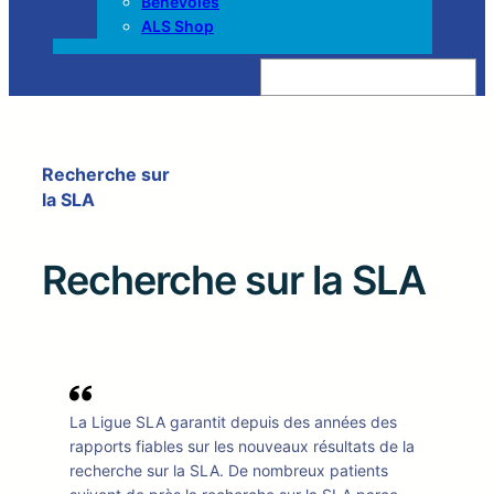
Bénévoles
ALS Shop
Z
o
e
k
e
n
Recherche sur
la SLA
Recherche sur la SLA
La Ligue SLA garantit depuis des années des
rapports fiables sur les nouveaux résultats de la
recherche sur la SLA. De nombreux patients