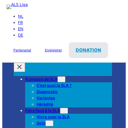
NL
FR
EN
DE
DONATION
Partenariat
Enrégistrer
À propos de SLA
C’est quoi la SLA ?
Diagnostic
Variantes
Hérédité
Faire face à la SLA
Vivre avec la SLA
Soin