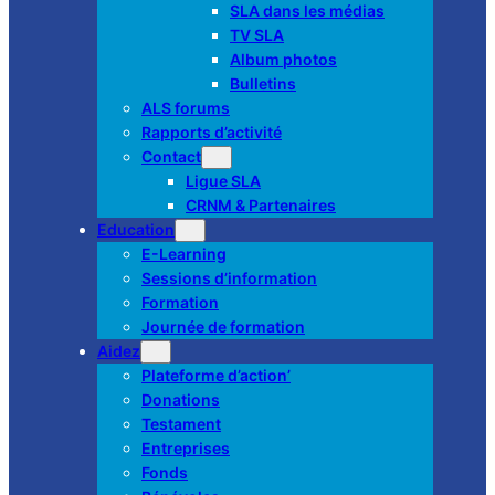
SLA dans les médias
TV SLA
Album photos
Bulletins
ALS forums
Rapports d’activité
Contact
Ligue SLA
CRNM & Partenaires
Education
E-Learning
Sessions d’information
Formation
Journée de formation
Aidez
Plateforme d’action’
Donations
Testament
Entreprises
Fonds