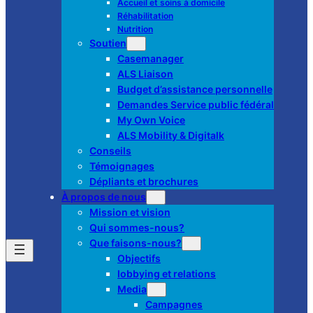
Accueil et soins à domicile
Réhabilitation
Nutrition
Soutien
Casemanager
ALS Liaison
Budget d’assistance personnelle
Demandes Service public fédéral
My Own Voice
ALS Mobility & Digitalk
Conseils
Témoignages
Dépliants et brochures
À propos de nous
Mission et vision
Qui sommes-nous?
Que faisons-nous?
Objectifs
lobbying et relations
Media
Campagnes