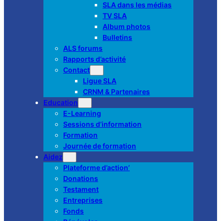
SLA dans les médias
TV SLA
Album photos
Bulletins
ALS forums
Rapports d’activité
Contact
Ligue SLA
CRNM & Partenaires
Education
E-Learning
Sessions d’information
Formation
Journée de formation
Aidez
Plateforme d’action’
Donations
Testament
Entreprises
Fonds