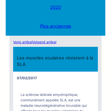
2020
Plus anciennes
Vorig artikel
Volgend artikel
Les muscles oculaires résistent à la
SLA
07/02/2017
La sclérose latérale amyotrophique,
communément appelée SLA, est une
maladie neurodégénérative incurable qui
affecte tous les muscles volontaires du