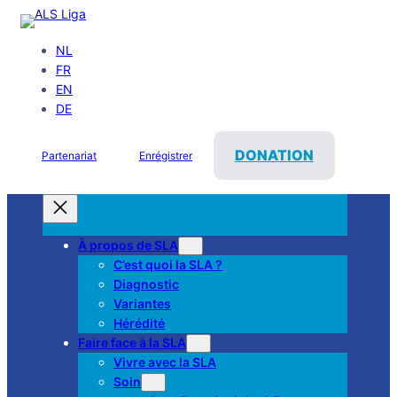
NL
FR
EN
DE
DONATION
Partenariat
Enrégistrer
À propos de SLA
C’est quoi la SLA ?
Diagnostic
Variantes
Hérédité
Faire face à la SLA
Vivre avec la SLA
Soin