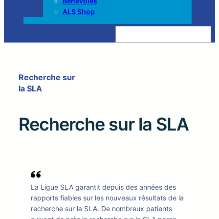
Bénévoles
ALS Shop
Z
o
e
k
e
n
Recherche sur
la SLA
Recherche sur la SLA
La Ligue SLA garantit depuis des années des
rapports fiables sur les nouveaux résultats de la
recherche sur la SLA. De nombreux patients