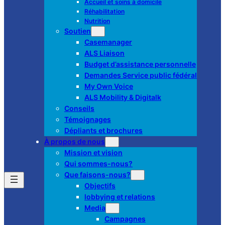
Accueil et soins à domicile
Réhabilitation
Nutrition
Soutien
Casemanager
ALS Liaison
Budget d’assistance personnelle
Demandes Service public fédéral
My Own Voice
ALS Mobility & Digitalk
Conseils
Témoignages
Dépliants et brochures
À propos de nous
Mission et vision
Qui sommes-nous?
Que faisons-nous?
Objectifs
lobbying et relations
Media
Campagnes