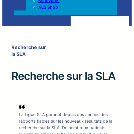
Bénévoles
ALS Shop
Z
o
e
k
e
n
Recherche sur
la SLA
Recherche sur la SLA
La Ligue SLA garantit depuis des années des
rapports fiables sur les nouveaux résultats de la
recherche sur la SLA. De nombreux patients