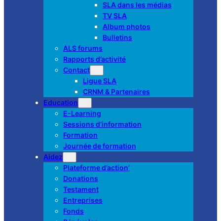
SLA dans les médias
TV SLA
Album photos
Bulletins
ALS forums
Rapports d’activité
Contact
Ligue SLA
CRNM & Partenaires
Education
E-Learning
Sessions d’information
Formation
Journée de formation
Aidez
Plateforme d’action’
Donations
Testament
Entreprises
Fonds