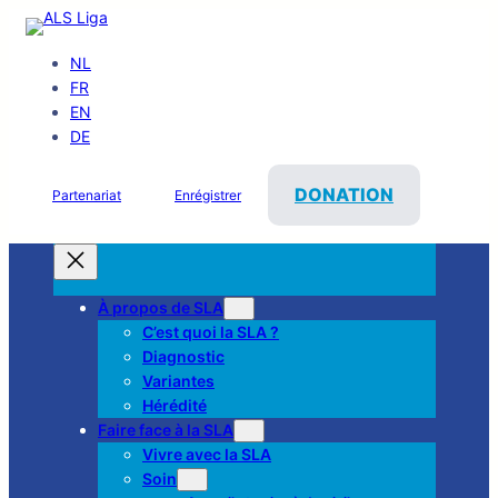
NL
FR
EN
DE
DONATION
Partenariat
Enrégistrer
À propos de SLA
C’est quoi la SLA ?
Diagnostic
Variantes
Hérédité
Faire face à la SLA
Vivre avec la SLA
Soin