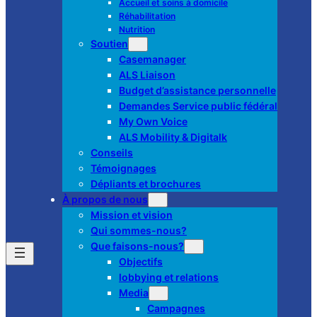
Accueil et soins à domicile
Réhabilitation
Nutrition
Soutien
Casemanager
ALS Liaison
Budget d’assistance personnelle
Demandes Service public fédéral
My Own Voice
ALS Mobility & Digitalk
Conseils
Témoignages
Dépliants et brochures
À propos de nous
Mission et vision
Qui sommes-nous?
Que faisons-nous?
Objectifs
lobbying et relations
Media
Campagnes