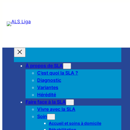
À propos de SLA
C’est quoi la SLA ?
Diagnostic
Variantes
Hérédité
Faire face à la SLA
Vivre avec la SLA
Soin
Accueil et soins à domicile
Réhabilitation