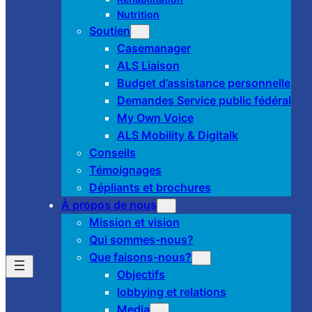
Nutrition
Soutien
Casemanager
ALS Liaison
Budget d’assistance personnelle
Demandes Service public fédéral
My Own Voice
ALS Mobility & Digitalk
Conseils
Témoignages
Dépliants et brochures
À propos de nous
Mission et vision
Qui sommes-nous?
Que faisons-nous?
Objectifs
lobbying et relations
Media