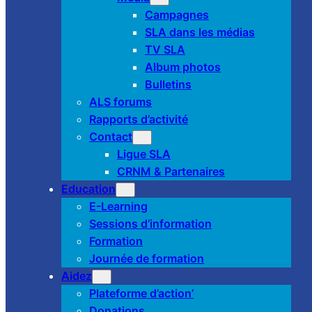
Campagnes
SLA dans les médias
TV SLA
Album photos
Bulletins
ALS forums
Rapports d’activité
Contact
Ligue SLA
CRNM & Partenaires
Education
E-Learning
Sessions d’information
Formation
Journée de formation
Aidez
Plateforme d’action’
Donations