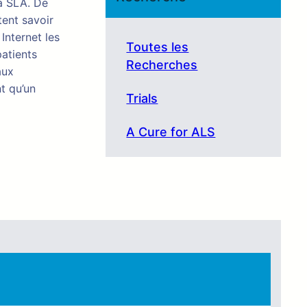
la SLA. De
tent savoir
Internet les
Toutes les
patients
Recherches
aux
t qu’un
Trials
A Cure for ALS