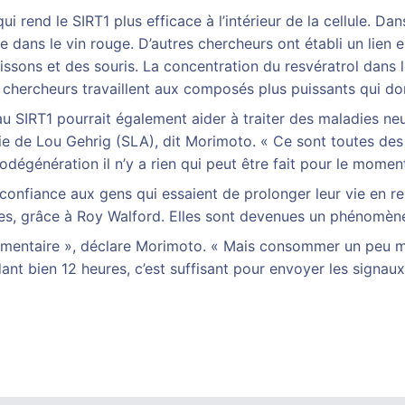
 rend le SIRT1 plus efficace à l’intérieur de la cellule. Da
uve dans le vin rouge. D’autres chercheurs ont établi un lien
oissons et des souris. La concentration du resvératrol dans
s chercheurs travaillent aux composés plus puissants qui do
SIRT1 pourrait également aider à traiter des maladies neu
die de Lou Gehrig (SLA), dit Morimoto. « Ce sont toutes des
rodégénération il n’y a rien qui peut être fait pour le momen
onfiance aux gens qui essaient de prolonger leur vie en r
res, grâce à Roy Walford. Elles sont devenues un phénomène
alimentaire », déclare Morimoto. « Mais consommer un peu m
t bien 12 heures, c’est suffisant pour envoyer les signaux