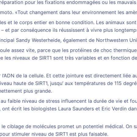
de réparation pour les fixations endommagées ou les mauvais 
rimoto. «Tout changement dans leur environnement les amèn
ules et le corps entier en bonne condition. Les animaux son
s – et par conséquence ils réussissent à vivre plus longtemp
principal Sandy Westerheide, également de Northwestern Univ
ule assez vite, parce que les protéines de choc thermique q
les niveaux de SIRT1 sont très variables et en fonction de 
r l’ADN de la cellule. Et cette jointure est directement liée 
niveau haute de SIRT1, jusqu’ aux températures de 115 degr
nettement plus grande.
s au faible niveau de stress influencent la durée de vie et fo
, ont écrit les biologistes Laura Saunders et Eric Verdin
le ciblage de molécules promet un potentiel médical. On sai
our stimuler niveau de SIRT1 est plus faisable.