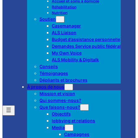
Accueil et soins à domicile
Réhabilitation
Nutrition
Soutien
Casemanager
ALS Liaison
Budget d’assistance personnelle
Demandes Service public fédéral
My Own Voice
ALS Mobility & Digitalk
Conseils
Témoignages
Dépliants et brochures
À propos de nous
Mission et vision
Qui sommes-nous?
Que faisons-nous?
Objectifs
lobbying et relations
Media
Campagnes