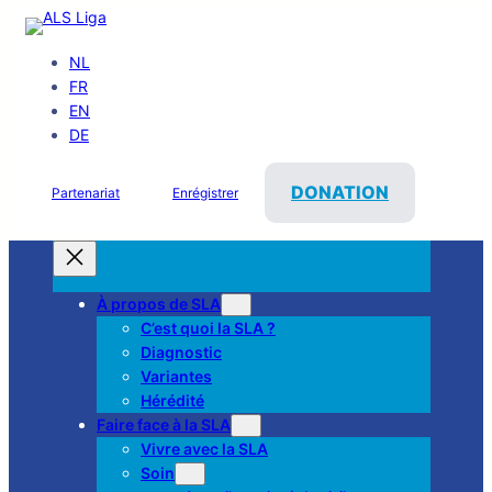
NL
FR
EN
DE
DONATION
Partenariat
Enrégistrer
À propos de SLA
C’est quoi la SLA ?
Diagnostic
Variantes
Hérédité
Faire face à la SLA
Vivre avec la SLA
Soin