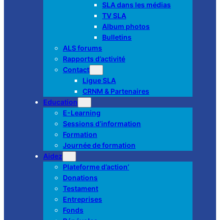
SLA dans les médias
TV SLA
Album photos
Bulletins
ALS forums
Rapports d’activité
Contact
Ligue SLA
CRNM & Partenaires
Education
E-Learning
Sessions d’information
Formation
Journée de formation
Aidez
Plateforme d’action’
Donations
Testament
Entreprises
Fonds