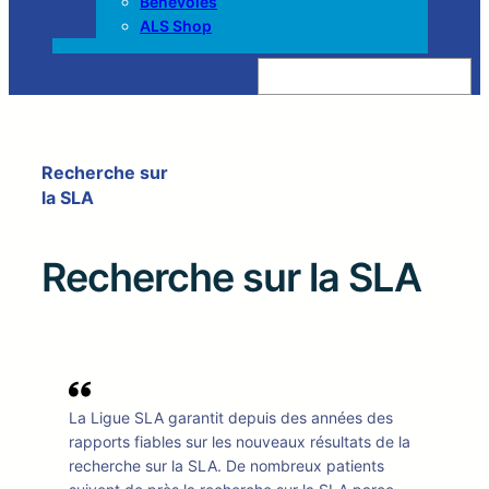
Bénévoles
ALS Shop
Z
o
e
k
e
n
Recherche sur
la SLA
Recherche sur la SLA
La Ligue SLA garantit depuis des années des
rapports fiables sur les nouveaux résultats de la
recherche sur la SLA. De nombreux patients