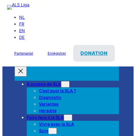
NL
FR
EN
DE
DONATION
Partenariat
Enrégistrer
À propos de SLA
C’est quoi la SLA ?
Diagnostic
Variantes
Hérédité
Faire face à la SLA
Vivre avec la SLA
Soin