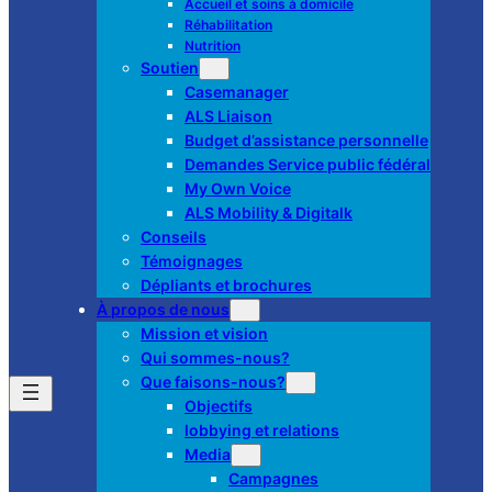
Accueil et soins à domicile
Réhabilitation
Nutrition
Soutien
Casemanager
ALS Liaison
Budget d’assistance personnelle
Demandes Service public fédéral
My Own Voice
ALS Mobility & Digitalk
Conseils
Témoignages
Dépliants et brochures
À propos de nous
Mission et vision
Qui sommes-nous?
Que faisons-nous?
Objectifs
lobbying et relations
Media
Campagnes