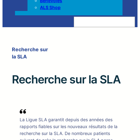
Bénévoles
ALS Shop
Z
o
e
k
e
n
Recherche sur
la SLA
Recherche sur la SLA
La Ligue SLA garantit depuis des années des
rapports fiables sur les nouveaux résultats de la
recherche sur la SLA. De nombreux patients