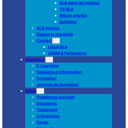
SLA dans les médias
TV SLA
Album photos
Bulletins
ALS forums
Rapports d’activité
Contact
Ligue SLA
CRNM & Partenaires
Education
E-Learning
Sessions d’information
Formation
Journée de formation
Aidez
Plateforme d’action’
Donations
Testament
Entreprises
Fonds