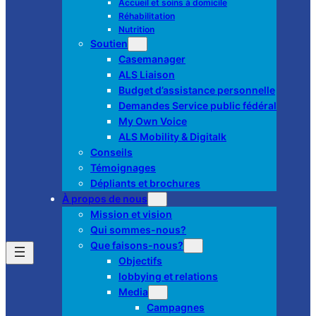
Accueil et soins à domicile
Réhabilitation
Nutrition
Soutien
Casemanager
ALS Liaison
Budget d’assistance personnelle
Demandes Service public fédéral
My Own Voice
ALS Mobility & Digitalk
Conseils
Témoignages
Dépliants et brochures
À propos de nous
Mission et vision
Qui sommes-nous?
Que faisons-nous?
Objectifs
lobbying et relations
Media
Campagnes