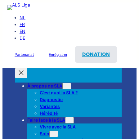
NL
FR
EN
DE
DONATION
Partenariat
Enrégistrer
À propos de SLA
C’est quoi la SLA ?
Diagnostic
Variantes
Hérédité
Faire face à la SLA
Vivre avec la SLA
Soin