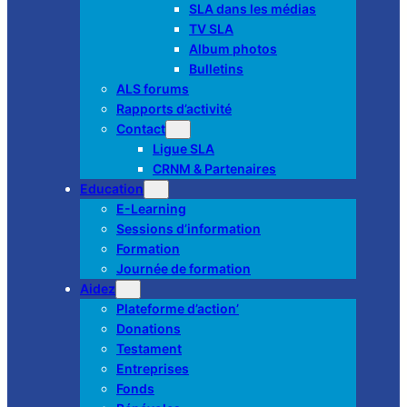
SLA dans les médias
TV SLA
Album photos
Bulletins
ALS forums
Rapports d’activité
Contact
Ligue SLA
CRNM & Partenaires
Education
E-Learning
Sessions d’information
Formation
Journée de formation
Aidez
Plateforme d’action’
Donations
Testament
Entreprises
Fonds