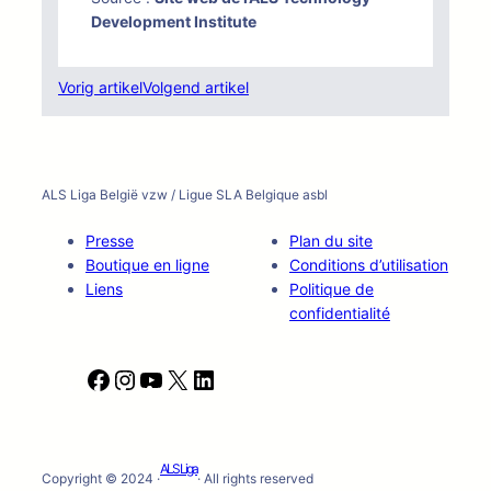
Development Institute
Vorig artikel
Volgend artikel
ALS Liga België vzw / Ligue SLA Belgique asbl
Presse
Plan du site
Boutique en ligne
Conditions d’utilisation
Liens
Politique de
confidentialité
F
I
Y
X
L
a
n
o
i
c
s
u
n
e
t
T
k
ALS Liga
b
a
u
e
Copyright © 2024 ·
· All rights reserved