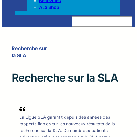
Bénévoles
ALS Shop
Z
o
e
k
e
n
Recherche sur
la SLA
Recherche sur la SLA
La Ligue SLA garantit depuis des années des
rapports fiables sur les nouveaux résultats de la
recherche sur la SLA. De nombreux patients