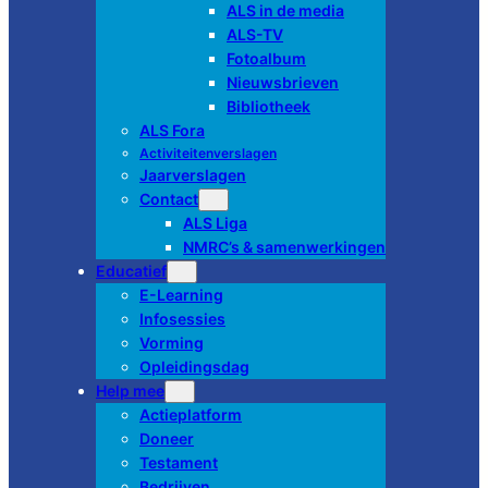
ALS in de media
ALS-TV
Fotoalbum
Nieuwsbrieven
Bibliotheek
ALS Fora
Activiteitenverslagen
Jaarverslagen
Contact
ALS Liga
NMRC’s & samenwerkingen
Educatief
E-Learning
Infosessies
Vorming
Opleidingsdag
Help mee
Actieplatform
Doneer
Testament
Bedrijven