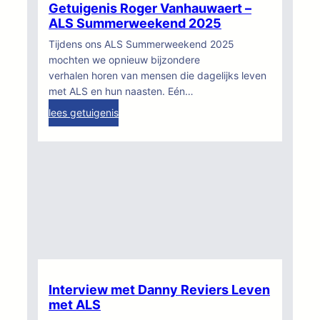
a
m
Getuigenis Roger Vanhauwaert –
t
e
ALS Summerweekend 2025
r
r
Tijdens ons ALS Summerweekend 2025
i
w
mochten we opnieuw bijzondere
c
e
verhalen horen van mensen die dagelijks leven
k
e
met ALS en hun naasten. Eén…
H
k
:
lees getuigenis
o
e
G
f
n
e
m
d
t
a
2
u
n
0
i
–
2
g
A
5
e
L
n
S
i
S
s
u
R
m
Interview met Danny Reviers Leven
o
m
met ALS
g
e