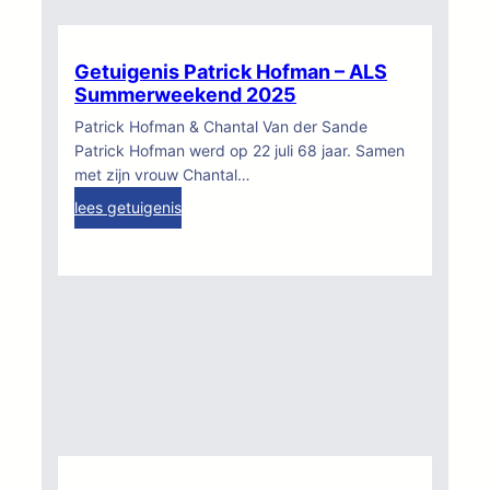
i
m
s
m
P
e
Getuigenis Patrick Hofman – ALS
i
r
Summerweekend 2025
e
w
Patrick Hofman & Chantal Van der Sande
t
e
Patrick Hofman werd op 22 juli 68 jaar. Samen
V
e
met zijn vrouw Chantal…
r
k
:
lees getuigenis
o
e
G
m
n
e
a
d
t
n
2
u
s
0
i
–
2
g
A
5
e
L
n
S
i
S
s
u
P
m