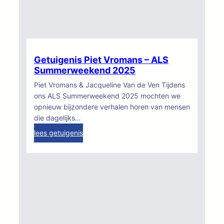
e
n
i
s
R
i
Getuigenis Piet Vromans – ALS
t
Summerweekend 2025
a
Piet Vromans & Jacqueline Van de Ven Tijdens
W
ons ALS Summerweekend 2025 mochten we
i
opnieuw bijzondere verhalen horen van mensen
l
die dagelijks…
l
:
lees getuigenis
e
G
m
e
s
t
–
u
A
i
L
g
S
e
S
n
u