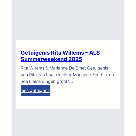
Getuigenis Rita Willems – ALS
Summerweekend 2025
Rita Willems & Marianne De Smet Getuigenis
van Rita, via haar dochter Marianne Een blik op
hoe kleine dingen groots…
:
lees getuigenis
G
e
t
u
i
g