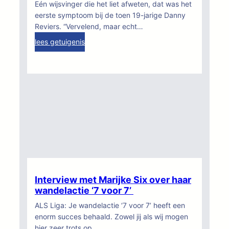
Eén wijsvinger die het liet afweten, dat was het
e
r
eerste symptoom bij de toen 19-jarige Danny
r
w
Reviers. “Vervelend, maar echt…
V
e
:
lees getuigenis
a
e
I
n
k
n
h
e
t
a
n
e
u
d
r
w
2
v
a
0
i
e
2
e
r
5
w
t
m
–
e
A
t
L
Interview met Marijke Six over haar
D
S
wandelactie ‘7 voor 7’
a
S
ALS Liga: Je wandelactie ‘7 voor 7’ heeft een
n
u
enorm succes behaald. Zowel jij als wij mogen
n
m
hier zeer trots op…