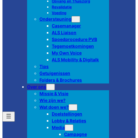
Opvang en Thuiszorg
Revalidatie
Voeding
Ondersteuning
Casemanager
ALS Liaison
Spoedprocedure PVB
Tegemoetkomingen
My Own Voice
ALS Mobility & Digitalk
Tips
Getuigenissen
Folders & Brochures
Over ons
Missie & Visie
Wie zijn we?
Wat doen we?
Doelstellingen
Lobby & Relaties
Media
Campagne