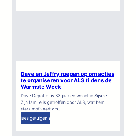
t
S
u
i
i
x
g
o
e
v
n
e
i
r
s
h
C
a
a
a
r
r
Dave en Jeffry roepen op om acties
i
w
te organiseren voor ALS tijdens de
n
a
Warmste Week
a
n
Dave Depotter is 33 jaar en woont in Sijsele.
e
d
Zijn familie is getroffen door ALS, wat hem
n
e
sterk motiveert om…
E
l
:
lees getuigenis
r
a
D
i
c
a
c
t