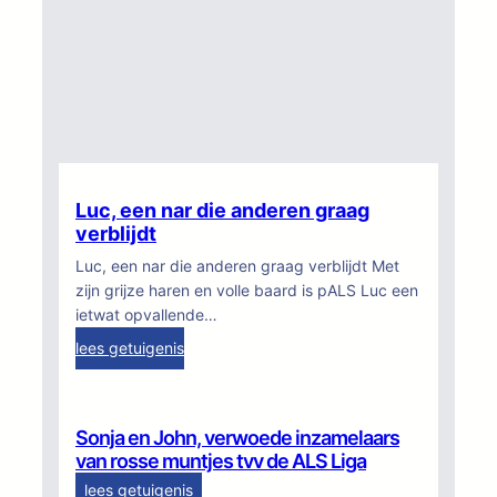
v
i
e
e
e
‘
n
7
J
v
e
o
f
o
f
r
r
7
Luc, een nar die anderen graag
y
verblijdt
’
r
Luc, een nar die anderen graag verblijdt Met
o
zijn grijze haren en volle baard is pALS Luc een
e
ietwat opvallende…
p
:
lees getuigenis
e
L
n
u
o
c
p
Sonja en John, verwoede inzamelaars
,
o
van rosse muntjes tvv de ALS Liga
e
m
:
lees getuigenis
e
a